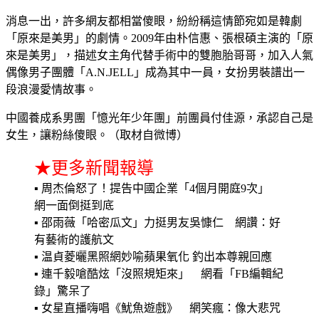
消息一出，許多網友都相當傻眼，紛紛稱這情節宛如是韓劇
「原來是美男」的劇情。2009年由朴信惠、張根碩主演的「原
來是美男」，描述女主角代替手術中的雙胞胎哥哥，加入人氣
偶像男子團體「A.N.JELL」成為其中一員，女扮男裝譜出一
段浪漫愛情故事。
中國養成系男團「憶光年少年團」前團員付佳源，承認自己是
女生，讓粉絲傻眼。（取材自微博）
★更多新聞報導
▪ 周杰倫怒了！提告中國企業「4個月開庭9次」
網一面倒挺到底
▪ 邵雨薇「哈密瓜文」力挺男友吳慷仁 網讚：好
有藝術的護航文
▪ 温貞菱曬黑照網妙喻蘋果氧化 釣出本尊親回應
▪ 連千毅嗆酷炫「沒照規矩來」 網看「FB編輯紀
錄」驚呆了
▪ 女星直播嗨唱《魷魚遊戲》 網笑瘋：像大悲咒