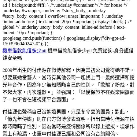
ad { background: #fff; } /*.underlay #container,*/ /* for house */
.underlay #wrapper, .underlay #story_body, .underlay
#story_body_content { overflow: unset !important; } .underlay
.inline-ad:before { text-indent: 20px !important; display: block; } /*
global */ .underlay .story_body_content .inline-ad:before { text-
indent: 10px !important; }
googletag.cmd.push(function() { googletag.display("div-gpt-ad-
1503996040247-0"); });
機車借款能借多少ptt
機車借款能借多少ptt 免費諮詢-身分證借
錢安全嗎
2009年出生的付佳源在微博解釋，因為當初公司覺得她不錯，
想要簽她當藝人，當時有其他公司一起找上門，最終選擇和憶
光年合作，因為年少無知隱瞞自己的性別，「欺騙了粉絲，對
不起大家，再次道歉。」並強調：「以後保證不在娛樂圈露面
了，也不會在短視頻平台露面」。
付佳源也聲稱自己沒進過男團，只是冬令營的團員；對此，
「憶光年傳媒」則在官方微博發表聲明，指出當時付佳源在招
募時隱瞞了性別，因為當時是疫情關係所以線上選拔，坦承作
業上有疏漏，也重申付佳源已經和公司沒有合約關係。