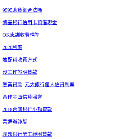
9595助貸網合法嗎
凱基銀行信用卡預借現金
OK忠訓收費標準
2020利率
速配貸收費方式
沒工作證明貸款
無業貸款
元大銀行個人信貸利率
合作金庫信貸照會
2018台灣銀行小額貸款
易通辦詐騙
聯邦銀行勞工紓困貸款