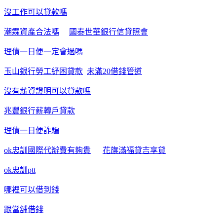
沒工作可以貸款嗎
潮霖資產合法嗎
國泰世華銀行信貸照會
理債一日便一定會過嗎
玉山銀行勞工紓困貸款
未滿20借錢管道
沒有薪資證明可以貸款嗎
兆豐銀行薪轉戶貸款
理債一日便詐騙
ok忠訓國際代辦費有夠貴
花旗滿福貸吉享貸
ok忠訓ptt
哪裡可以借到錢
跟當舖借錢