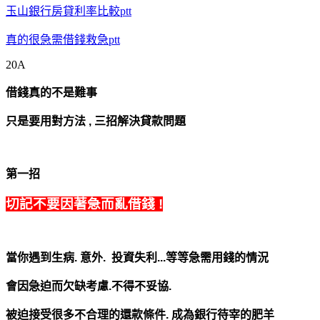
玉山銀行房貸利率比較ptt
真的很急需借錢救急ptt
20A
借錢真的不是難事
只是要用對方法
,
三招解決貸款問題
第一招
切記不要因著急而亂借錢 !
當你遇到生病. 意外. 投資失利...等等
急需用錢的情況
會因急迫而欠缺考慮.不得不妥協.
被迫接受很多不合理的還款條件.
成為銀行待
宰的
肥羊