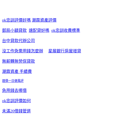
ok忠訓評價好嗎
潮霖資產評價
郵局小額貸款
速配貸好嗎
ok忠訓收費標準
台中貸款代辦公司
沒工作急需用錢怎麼辦
星展銀行房屋增貸
無薪轉無勞保貸款
潮霖資產 手續費
理債一日便風評
急用錢去哪借
ok忠訓評價如何
未滿20借錢管道