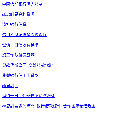
中國信託銀行個人貸款
ok忠訓是高利貸嗎
渣打銀行信貸
信用不良紀錄多久會消除
理債一日便收費標準
沒工作缺錢怎麼辦
貸款代辦公司
高雄貸款代辦
兆豐銀行信用卡貸款
ok忠訓ptt
理債一日便代辦費不給會怎樣
ok忠訓要多久時間
銀行借款條件
合作金庫預借現金