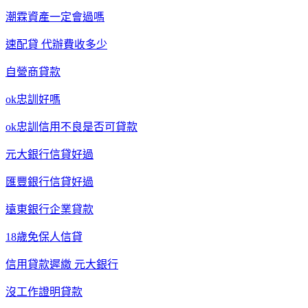
潮霖資產一定會過嗎
速配貸 代辦費收多少
自營商貸款
ok忠訓好嗎
ok忠訓信用不良是否可貸款
元大銀行信貸好過
匯豐銀行信貸好過
遠東銀行企業貸款
18歲免保人信貸
信用貸款遲繳 元大銀行
沒工作證明貸款