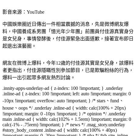
影音來源：YouTube
中國娛樂圈近日傳出一件相當震撼的消息，先是微博網友爆
料，中國養成系男團「憶光年少年團」前團員付佳源真實身分
是女兒身，事情發酵後，付佳源緊急出面道歉，接著宣布即日
起退出演藝圈。
網友在微博上爆料，今年12歲的付佳源其實是女兒身，該爆料
者更指出，付佳源隱瞞性別參加節目，已是欺騙粉絲的行為，
爆料一出引起眾多網友熱烈討論。
.innity-apps-underlay-ad { z-index: 100 !important; } .underlay
.inline-ad { z-index: 100 !important; left: auto !important; margin: 0
-10px !important; overflow: auto !important; } /* stars、fund、
house、oops */ .underlay .inline-ad { width: calc(100% + 20px)
!important; margin: 0 -10px !important; } /* opinion */ .underlay
main .inline-ad { width: calc(102% + 1.5rem) !important; margin: 0
calc(-1% - .75rem) !important; } /* news */ .mag_story.underlay
#story_body_content .inline-ad { width: calc(100% + 40px)
!important; margin: 0 -20px !important; } /* nba */ #sb-site .inline-