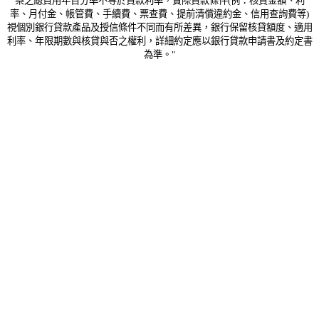
案之總費用年百分率不等於貸款利率，實際貸款條件(例：核貸金額、利
率、月付金、帳管費、手續費、票查費、提前清償違約金、信用查詢費等)
視個別銀行貸款產品及授信條件不同而有所差異，銀行保留核貸額度、適用
利率、年限期數與核貸與否之權利，詳細約定應以銀行貸款申請書及約定書
為準。"