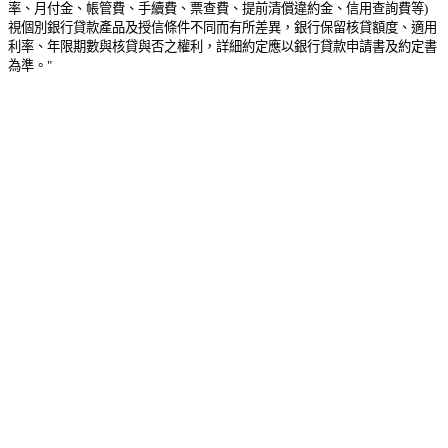
率、月付金、帳管費、手續費、票查費、提前清償違約金、信用查詢費等)
視個別銀行貸款產品及授信條件不同而有所差異，銀行保留核貸額度、適用
利率、年限期數與核貸與否之權利，詳細約定應以銀行貸款申請書及約定書
為準。"