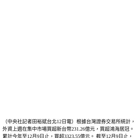
（中央社記者田裕斌台北12日電）根據台灣證券交易所統計，
外資上週在集中市場買超新台幣231.26億元，買超鴻海居冠。
累計今年至12月9日止，買超3323.55億元。 截至12月9日止，