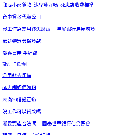
郵局小額貸款
速配貸好嗎
ok忠訓收費標準
台中貸款代辦公司
沒工作急需用錢怎麼辦
星展銀行房屋增貸
無薪轉無勞保貸款
潮霖資產 手續費
理債一日便風評
急用錢去哪借
ok忠訓評價如何
未滿20借錢管道
沒工作可以貸款嗎
潮霖資產合法嗎
國泰世華銀行信貸照會