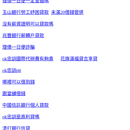
理債一日便一定會過嗎
玉山銀行勞工紓困貸款
未滿20借錢管道
沒有薪資證明可以貸款嗎
兆豐銀行薪轉戶貸款
理債一日便詐騙
ok忠訓國際代辦費有夠貴
花旗滿福貸吉享貸
ok忠訓ptt
哪裡可以借到錢
跟當舖借錢
中國信託銀行個人貸款
ok忠訓是高利貸嗎
渣打銀行信貸