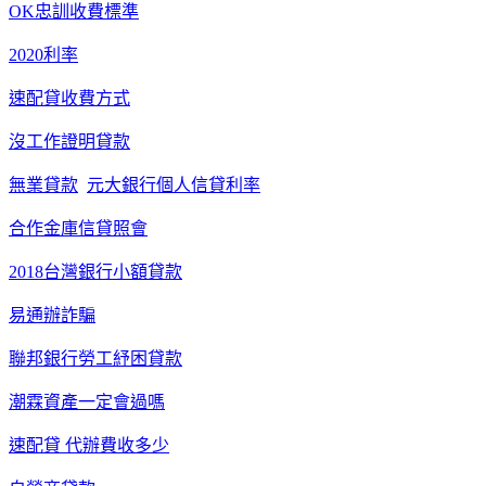
OK忠訓收費標準
2020利率
速配貸收費方式
沒工作證明貸款
無業貸款
元大銀行個人信貸利率
合作金庫信貸照會
2018台灣銀行小額貸款
易通辦詐騙
聯邦銀行勞工紓困貸款
潮霖資產一定會過嗎
速配貸 代辦費收多少