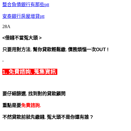
整合負債銀行有那些ptt
安泰銀行房屋增貸ptt
28A
<借錢不當冤大頭 >
只要用對方法.
幫你貸款輕鬆繳. 債務煩惱一次OUT !
.
1. 免費諮詢. 蒐集資訊
要仔細篩選. 找到對的貸款顧問
重點是要
免費諮詢.
不然貸款前就先繳錢. 冤大頭不是你還有誰 ?