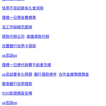
信用不良紀錄多久會消除
理債一日便收費標準
沒工作缺錢怎麼辦
貸款代辦公司
高雄貸款代辦
兆豐銀行信用卡貸款
ok忠訓ptt
理債一日便代辦費不給會怎樣
ok忠訓要多久時間
銀行借款條件
合作金庫預借現金
華南銀行信用借款
9595助貸網安全嗎
ok忠訓ptt