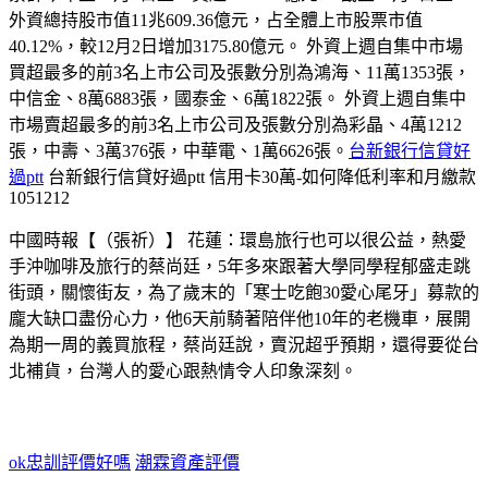
外資總持股市值11兆609.36億元，占全體上市股票市值
40.12%，較12月2日增加3175.80億元。 外資上週自集中市場
買超最多的前3名上市公司及張數分別為鴻海、11萬1353張，
中信金、8萬6883張，國泰金、6萬1822張。 外資上週自集中
市場賣超最多的前3名上市公司及張數分別為彩晶、4萬1212
張，中壽、3萬376張，中華電、1萬6626張。
台新銀行信貸好
過ptt
台新銀行信貸好過ptt 信用卡30萬-如何降低利率和月繳款
1051212
中國時報【（張祈）】 花蓮：環島旅行也可以很公益，熱愛
手沖咖啡及旅行的蔡尚廷，5年多來跟著大學同學程郁盛走跳
街頭，關懷街友，為了歲末的「寒士吃飽30愛心尾牙」募款的
龐大缺口盡份心力，他6天前騎著陪伴他10年的老機車，展開
為期一周的義買旅程，蔡尚廷說，賣況超乎預期，還得要從台
北補貨，台灣人的愛心跟熱情令人印象深刻。
ok忠訓評價好嗎
潮霖資產評價